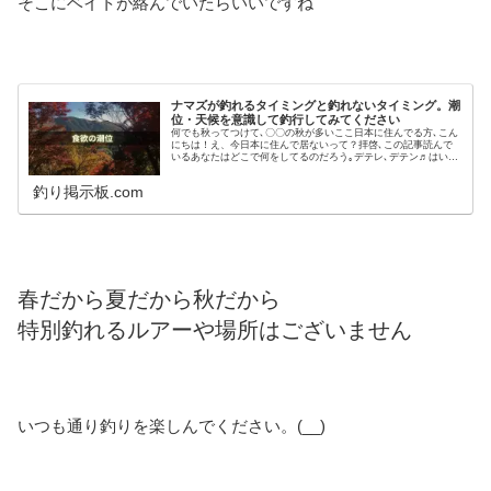
そこにベイトが絡んでいたらいいですね
ナマズが釣れるタイミングと釣れないタイミング。潮
位・天候を意識して釣行してみてください
何でも秋ってつけて､〇〇の秋が多いここ日本に住んでる方､こん
にちは！え、今日本に住んで居ないって？拝啓､この記事読んで
いるあなたはどこで何をしてるのだろう｡デテレ､デテン♬はい､
失礼しました。みなさんよく知ってる秋は､食欲の秋でしょう。
食欲が湧きやすい季節とされていて魚にも食欲が湧く頃合いがあ
釣り掲示板.com
ります。それが時合いです。(-_-)ｳﾝｳﾝ時合いは､時間帯によって
起こるものもあれば潮位によって起こるも
春だから夏だから秋だから
特別釣れるルアーや場所はございません
いつも通り釣りを楽しんでください。(__)