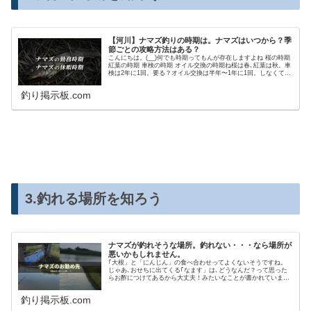
【河川】ナマズ釣りの時期は。ナマズはいつから？季
節ごとの攻略方法はある？
こんにちは。(__)何でも時期ってもんが存在しますよね 桜の時期
紅葉の時期 車検の時期 オイル交換の時期ね桜は春､紅葉は秋。車
検は2年に1回。要る？オイル交換は半年〜1年に1回。しなくても
別にいいんですが自分はそのくらいの頻度でやってます。自分
で。( -`ω-)ｷﾘｯということで､この記事では時期の話になりま
釣り掲示板.com
す。何でも時期が存在する当然､魚釣りにも時期があります。釣
りやすい時期が。今回はナマズが
3.釣れる場所を知ろう
ナマズが釣れそうな場所。釣れない・・・なら場所が
悪いかもしれません。
｢大根」と「にんじん」の食べ合わせってよくないそうですね。
じゃあ､おせちに出てくる｢なます」は､どうなんだ？って思った
らお酢につけてあるから大丈夫！みたいなことが書かれていまし
た。本当ですか〜(￢_￢)ということでこの記事では､そんな「な
ます」じゃなくてナマズの話をしたいと思います。ナマズが釣れ
釣り掲示板.com
そうな場所についてご紹介しようと思います。コイがいる場所は
ナマズが釣れる場所？ナマズがいる場所にはコイが