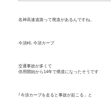
名神高速道路って廃道があるんですね。
今須峠､今須カーブ
交通事故が多くて
供用開始から14年で廃道になったそうです
｢今須カーブを走ると事故が起こる」と