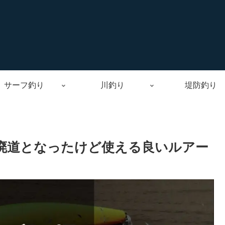
サーフ釣り
川釣り
堤防釣り
象。廃道となったけど使える良いルアー