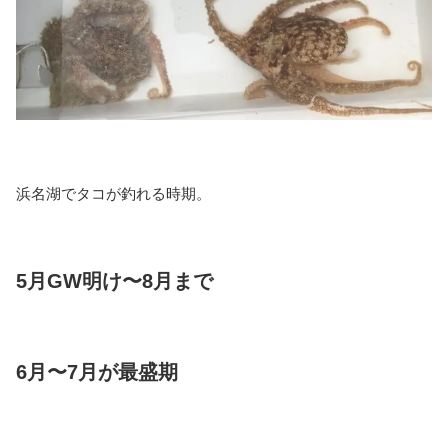
浜名湖でタコが釣れる時期。
5月GW明け〜8月まで
6月〜7月が最盛期