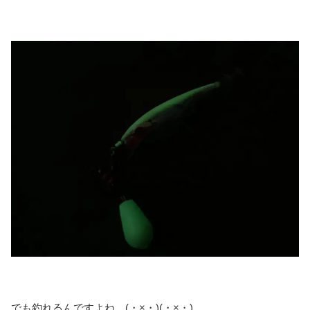
でも釣れるんですよね。(・×・)(・×・)