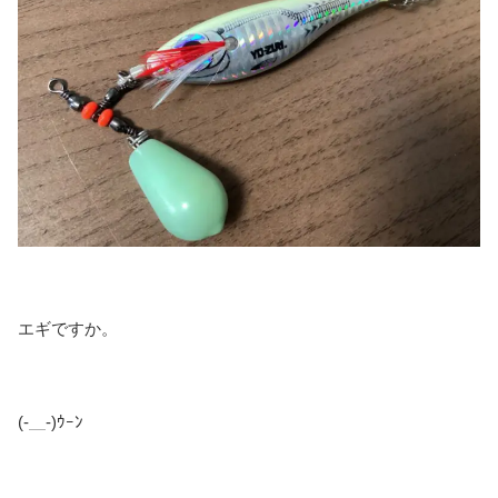
エギですか。
(-＿-)ｳｰﾝ