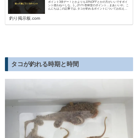
ポイント3倍デー！とかよりも10%OFFとかの方がいいですポイ
ント使わねーしな。(-_-)ｳﾝｳﾝ杏林堂のポイント...まあいいや。こ
んにちはこの記事では､タコが釣れるポイントについてお伝えし
ようと思います。釣りではポイント＝釣れる場所（釣る場所）釣
れない場所に行っても釣れませんのでねご紹介したいと思いま
釣り掲示板.com
す。 釣れないのは場所が悪いSNSやブログ､youtubeなどで大ま
かな釣れる場所は調べていく
タコが釣れる時期と時間