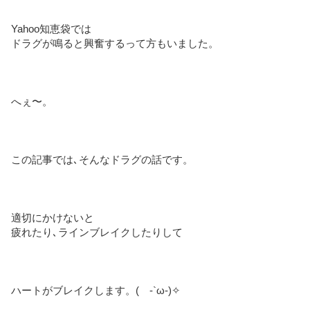
Yahoo知恵袋では
ドラグが鳴ると興奮するって方もいました。
へぇ〜。
この記事では､そんなドラグの話です。
適切にかけないと
疲れたり､ラインブレイクしたりして
ハートがブレイクします。( -`ω-)✧