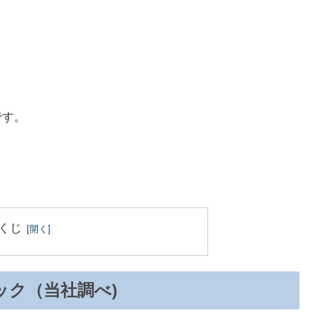
です。
くじ
ック（当社調べ)