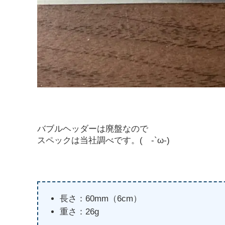
バブルヘッダーは廃盤なので
スペックは当社調べです。( -`ω-)
長さ：60mm（6cm）
重さ：26g