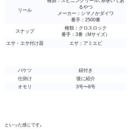
種類：スピニングリール､糸巻いてあ
るやつ
リール
メーカー：シマノかダイワ
番手：2500番
種類：クロスロック
スナップ
番手：3番（Mサイズ）
エサ・エサ付け器
エサ：アミエビ
バケツ
紐付き
仕掛け
後に紹介
オモリ
3号〜8号
といった感じです｡