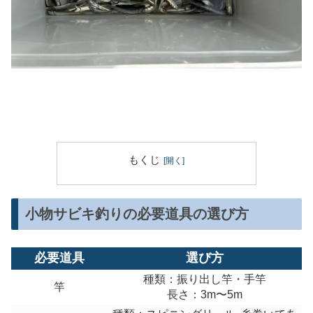
もくじ
小物サビキ釣りの必要道具の選び方
必要道具
選び方
種類：振り出し竿・手竿
竿
長さ：3m〜5m