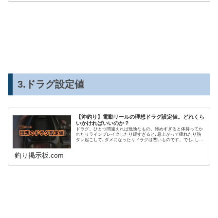
3.ドラグ設定値
【沖釣り】電動リールの理想ドラグ設定値。どれくら
いかければいいのか？
ドラグ。ひとつ間違えれば危険なもの。締めすぎると体持ってか
れたりラインブレイクしたり緩すぎると､息上がって疲れたり熱
ダレ起こして､ダメになったりドラグは悪いものです。でも､しっ
かり適切にかけてあげればドラグは良い働きをしてくれます。こ
の記事では､そんなドラグの話です。最初に言っときますが下記
釣り掲示板.com
の記事とほぼ同じです。(｀・ω・´)数値が違うだけで､理由は全く
同じですね。電動リールの理想のドラグ設定値電