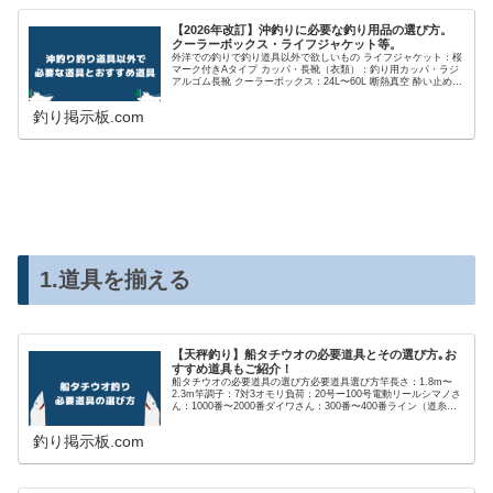
【2026年改訂】沖釣りに必要な釣り用品の選び方。
クーラーボックス・ライフジャケット等。
外洋での釣りで釣り道具以外で欲しいもの ライフジャケット：桜
マーク付きAタイプ カッパ・長靴（衣類）：釣り用カッパ・ラジ
アルゴム長靴 クーラーボックス：24L〜60L 断熱真空 酔い止め：
お好みで 小物入れ：メイホウ（？） バック：防水・撥水加工さ
れてるもの 買い物カゴ：イオンの買い物カゴ（？） ペンチ：フ
釣り掲示板.com
ィッシングプライヤー ナイフ：フィッシングナイフ・出刃包丁
ハサミ：カニバサミ桜マーク付きラ
1.道具を揃える
【天秤釣り】船タチウオの必要道具とその選び方｡お
すすめ道具もご紹介！
船タチウオの必要道具の選び方必要道具選び方竿長さ：1.8m〜
2.3m竿調子：7対3オモリ負荷：20号ー100号電動リールシマノさ
ん：1000番〜2000番ダイワさん：300番〜400番ライン（道糸）
PEライン4号4本撚り か 8本撚り300mスナップとサルカンスナッ
プ：クロスロック#3サルカン：スイベル型#4バッテリー10Ah〜
釣り掲示板.com
12Ah リチウム電池ロッドキーパー適合ハリス6号〜8号仕掛け天
秤仕