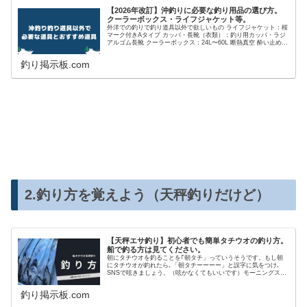
【2026年改訂】沖釣りに必要な釣り用品の選び方。
クーラーボックス・ライフジャケット等。
外洋での釣りで釣り道具以外で欲しいもの ライフジャケット：桜
マーク付きAタイプ カッパ・長靴（衣類）：釣り用カッパ・ラジ
アルゴム長靴 クーラーボックス：24L〜60L 断熱真空 酔い止め：
お好みで 小物入れ：メイホウ（？） バック：防水・撥水加工さ
れてるもの 買い物カゴ：イオンの買い物カゴ（？） ペンチ：フ
釣り掲示板.com
ィッシングプライヤー ナイフ：フィッシングナイフ・出刃包丁
ハサミ：カニバサミ桜マーク付きラ
2.釣り方を覚えよう（天秤釣りだけど）
【天秤エサ釣り】初心者でも簡単タチウオの釣り方。
船で釣る方は見てください。
朝にタチウオを釣ることを｢朝タチ」っていうそうです。もし朝
にタチウオが釣れたら､「朝タチーーーー」と誤字に気をつけ､
SNSで呟きましょう。（呟かなくてもいいです）モーニングスタ
ンドアップ。おはようございます！起きるのが早い釣りもあるで
しょう。こちら御前崎から駿河湾､吉田沖にタチ釣りに行くとき
釣り掲示板.com
深夜1時出船なので9時に寝て､11時30分に起き0時に家を出るって
ことがあります。そして深夜の2時〜朝の8時