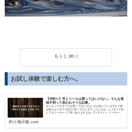
もくじ
お試し体験で楽しむ方へ。
【沖釣り】竿とリールは買ってはいけない。そんな意
味不明って思われそうな記事。
ダンロップのタイヤは買ってはいけないのは知っていますか？私
は知らないので､好きに使っておりますこんにちは。(__)タイヤ出
してるメーカーって色々ありますよね ブリヂストン トーヨータ
イヤ ファルケン ダンロップ 横浜タイヤ ミシュラン ピレリ IRC
中でもダンロップのタイヤは買ってはいけないに入ってたそうで
釣り掲示板.com
すねまあ､買ってはいけないというのはおいといて車にダンロッ
プはあんまり聞きませんよね。｢この