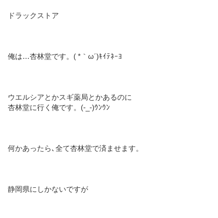
ドラックストア
俺は…杏林堂です。( *｀ω´)ｷｲﾃﾈｰﾖ
ウエルシアとかスギ薬局とかあるのに
杏林堂に行く俺です。(-_-)ｳﾝｳﾝ
何かあったら､全て杏林堂で済ませます。
静岡県にしかないですが