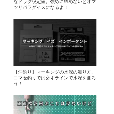
なドラグ設定値。強めに締めないとオマ
ツリパラダイスになるよ！
【沖釣り】マーキングの水深の測り方。
コマセ釣りでは必ずラインで水深を測ろ
う！