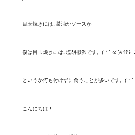
目玉焼きには､醤油かソースか
僕は目玉焼きには､塩胡椒派です。( *｀ω´)ｷｲﾃﾈｰ
というか何も付けずに食うことが多いです。( *｀ω´)
こんにちは！